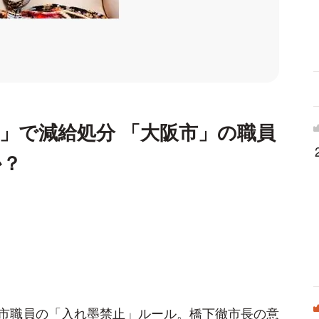
」で減給処分 「大阪市」の職員
か？
市職員の「入れ墨禁止」ルール。橋下徹市長の意