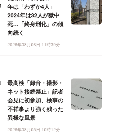
年は「わずか4人」
2024年は32人が獄中
死…「終身刑化」の傾
向続く
2026年08月06日 11時39分
最高検「録音・撮影・
ネット接続禁止」記者
会見に初参加、検事の
不祥事より強く残った
異様な風景
2026年08月05日 10時12分