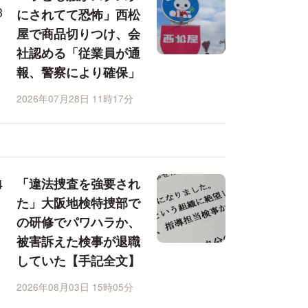
にされてて恐怖」西松
屋で商品切りつけ、会
社認める「従業員が通
報、警察により確保」
2026年07月28日 11時17分
「違法捜査を強要され
た」大阪地検特捜部で
の研修でパワハラか、
被害訴えた検事が退職
していた【手記全文】
2026年08月03日 15時05分