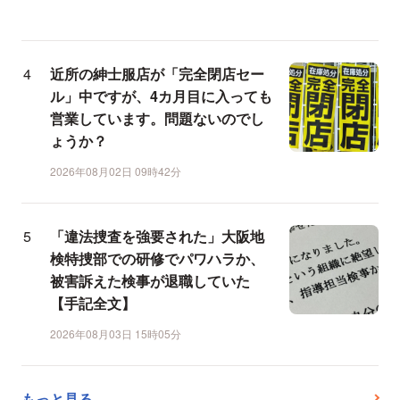
近所の紳士服店が「完全閉店セー
ル」中ですが、4カ月目に入っても
営業しています。問題ないのでし
ょうか？
2026年08月02日 09時42分
「違法捜査を強要された」大阪地
検特捜部での研修でパワハラか、
被害訴えた検事が退職していた
【手記全文】
2026年08月03日 15時05分
もっと見る