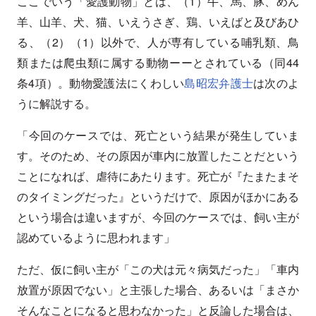
ここでいう「愛護動物」とは、（1）牛、馬、豚、めん
羊、山羊、犬、猫、いえうさぎ、鶏、いえばと及びあひ
る、（2）（1）以外で、人が専有している哺乳類、鳥
類または爬虫類に属する動物ーーとされている（同44
条4項）。動物愛護法にくわしい
島昭宏弁護士
は次のよ
うに解説する。
「今回のケースでは、死亡という結果が発生していま
す。そのため、その原因が車内に放置したことだという
ことになれば、虐待にあたります。死亡が『たまたまそ
のタイミングだった』というだけで、原因がほかにある
という場合は違いますが、今回のケースでは、飼い主が
認めているように思われます」
ただ、仮に飼い主が「この犬は元々病気だった」「車内
放置が原因でない」と主張した場合、あるいは「まさか
そんなことになると思わなかった」と反論した場合は、