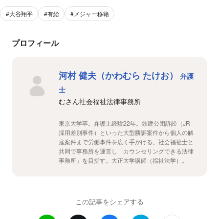
#大谷翔平
#有給
#メジャー移籍
プロフィール
河村 健夫（かわむら たけお）
弁護
士
むさん社会福祉法律事務所
東京大学卒。弁護士経験22年。鉄建公団訴訟（JR
採用差別事件）といった大型勝訴案件から個人の解
雇案件まで労働事件を広く手がける。社会福祉士と
共同で事務所を運営し「カウンセリングできる法律
事務所」を目指す。大正大学講師（福祉法学）。
この記事をシェアする