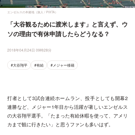
エンゼルスの本拠地（旅人 / PIXTA）
「大谷観るために渡米します」と言えず、ウ
ソの理由で有休申請したらどうなる？
2018年04月24日 09時28分
#大谷翔平
#有給
#メジャー移籍
打者として3試合連続ホームラン、投手としても開幕2
連勝など、メジャー1年目から活躍が著しいエンゼルス
の大谷翔平選手。「たまった有給休暇を使って、アメリ
カまで観に行きたい」と思うファンも多いはず。