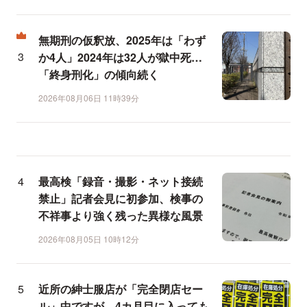
無期刑の仮釈放、2025年は「わず
か4人」2024年は32人が獄中死…
「終身刑化」の傾向続く
2026年08月06日 11時39分
最高検「録音・撮影・ネット接続
禁止」記者会見に初参加、検事の
不祥事より強く残った異様な風景
2026年08月05日 10時12分
近所の紳士服店が「完全閉店セー
ル」中ですが、4カ月目に入っても