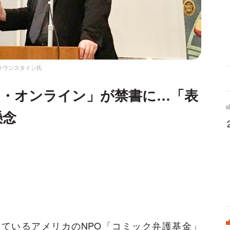
ラウンスタイン氏
ト・オンライン」が禁書に…「表
懸念
ているアメリカのNPO「コミック弁護基金」