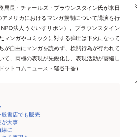
 Fund）の事務局長・チャールズ・ブラウンスタイン氏が来日
新のアメリカにおけるマンガ規制について講演を行
NPO法人うぐいすリボン）。ブラウンスタイン
たマンガやコミックに対する弾圧は下火になって
ちが自由にマンガを読めず、検閲行為が行われて
いて、両極の表現が先鋭化し、表現活動が萎縮し
ドットコムニュース・猪谷千香）
い
一般書店でも販売
蒙が大事
前線に
われる表現も