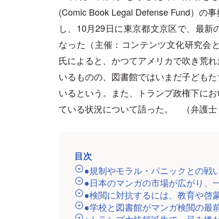
(Comic Book Legal Defense
し、10月29日に東京都文京区で、最
なった（主催：コンテンツ文化研究会と
氏によると、かつてアメリカで吹き荒れ
いるものの、図書館ではいまだ子どもた
いるという。また、トランプ政権下にお
ている状況について語った。 （弁護士
目次
●規制やモラル・パニックとの戦
●日本のマンガの市場が広がり、
●検閲に対抗するには、教育や啓
●学校と図書館がマンガ検閲の最
●トランプ大統領誕生で、忌み嫌