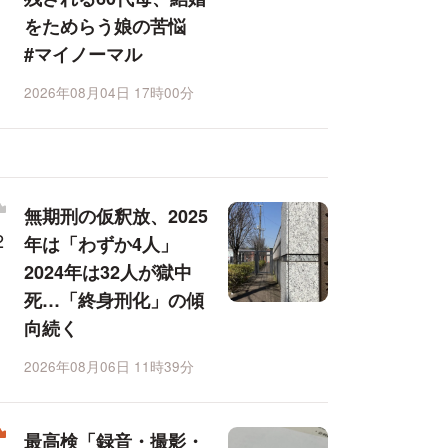
をためらう娘の苦悩
#マイノーマル
2026年08月04日 17時00分
無期刑の仮釈放、2025
年は「わずか4人」
2024年は32人が獄中
死…「終身刑化」の傾
向続く
2026年08月06日 11時39分
最高検「録音・撮影・