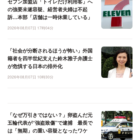
セブン加盟店「トイレだけ利用客」へ
の強要未遂容疑、経営者夫婦は不起
訴…本部「店舗は一時休業している」
2026年08月07日 17時04分
「社会が分断されるほうが怖い」外国
籍者を四半世紀支えた鈴木雅子弁護士
が危惧する日本の排外化
2026年08月07日 10時30分
「なぜ万引きではない？」卵盗んだ元
五輪代表が“強盗致傷”で逮捕 最長で
は「無期」の重い容疑となったワケ