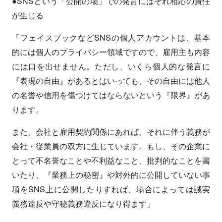
●SNSという「公開の場」での発言にはそれ相応の責任
が生じる
「フェイスブックなどSNSの個人アカウントは、基本
的には個人のプライバシー領域ですので、雇用主も内容
には口を出せません。ただし、いくら個人的な発言に
『表現の自由』があるとはいっても、その自由には他人
の名誉や信用を傷つけてはならないという『限界』があ
ります。
また、会社と雇用契約関係にあれば、それに伴う義務が
会社・従業員の双方に生じています。もし、その企業に
とって不名誉なことや不利益なこと、批判的なことを書
いたり、『業務上の秘密』や対外的に公開していない事
項をSNS上に公開したりすれば、場合によっては誠実
義務違反や守秘義務違反になり得ます」