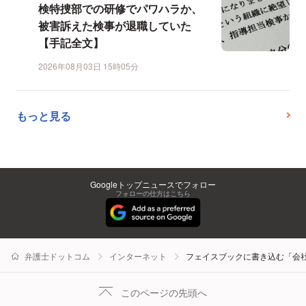
検特捜部での研修でパワハラか、
被害訴えた検事が退職していた
【手記全文】
2026年08月03日 15時05分
もっと見る
Googleトップニュースでフォロー
フォローの仕方はこちら
弁護士ドットコム
インターネット
フェイスブックに書き込む「会社
このページの先頭へ