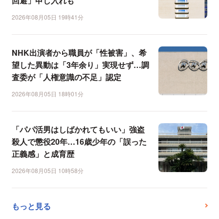
回避」申し入れも
2026年08月05日 19時41分
NHK出演者から職員が「性被害」、希
望した異動は「3年余り」実現せず…調
査委が「人権意識の不足」認定
2026年08月05日 18時01分
「パパ活男はしばかれてもいい」強盗
殺人で懲役20年…16歳少年の「誤った
正義感」と成育歴
2026年08月05日 10時58分
もっと見る