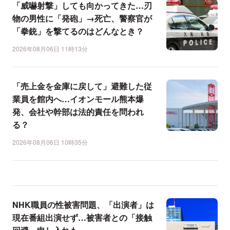
「威嚇射撃」しても向かってきた…刃
物の男性に「発砲」→死亡、警察官が
「拳銃」を撃てるのはどんなとき？
2026年08月06日 11時13分
「売上金を金庫に戻して」避難した従
業員を館内へ…イオンモール熊本爆
発、会社や幹部は法的責任を問われ
る？
2026年08月06日 10時35分
NHK職員の性被害問題、「出演者」は
現在番組出演せず…被害者との「接触