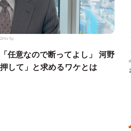
QVVz-Tg）
印「任意なので断ってよし」 河野
「押して」と求めるワケとは