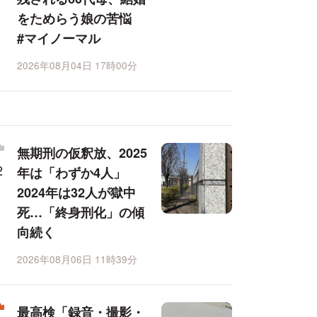
をためらう娘の苦悩
#マイノーマル
2026年08月04日 17時00分
無期刑の仮釈放、2025
年は「わずか4人」
2024年は32人が獄中
死…「終身刑化」の傾
向続く
2026年08月06日 11時39分
最高検「録音・撮影・