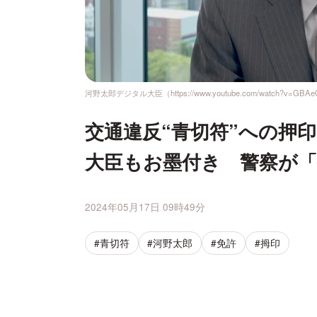
河野太郎デジタル大臣（https://www.youtube.com/watch?v=GBAe
交通違反“青切符”への押
大臣もお墨付き 警察が
2024年05月17日 09時49分
#青切符
#河野太郎
#免許
#拇印