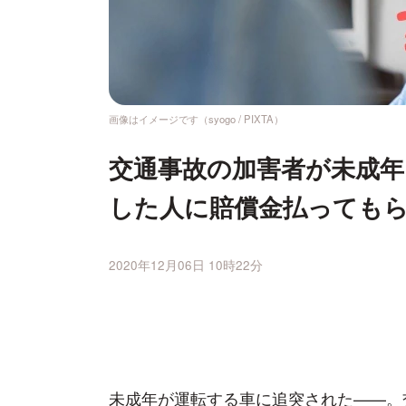
画像はイメージです（syogo / PIXTA）
交通事故の加害者が未成
した人に賠償金払っても
2020年12月06日 10時22分
未成年が運転する車に追突された——。