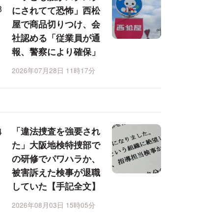
にされてて恐怖」西松
屋で商品切りつけ、会
社認める「従業員が通
報、警察により確保」
2026年07月28日 11時17分
「違法捜査を強要され
た」大阪地検特捜部で
の研修でパワハラか、
被害訴えた検事が退職
していた【手記全文】
2026年08月03日 15時05分