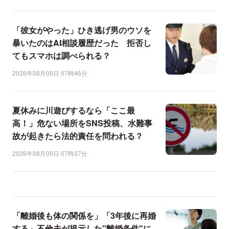
「彼女がやった」ひき逃げ男のウソを
暴いたのはAI相談履歴だった 拒否し
てもスマホは調べられる？
2026年08月09日 07時46分
夏休みに川遊びするなら「ここ最
高！」危ない場所をSNS投稿、水難事
故が起きたら法的責任を問われる？
2026年08月09日 07時37分
「離婚後も体の関係を」「3年後に再婚
する」不倫夫が提示した"離婚条件"に