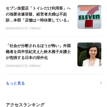
セブン加盟店「トイレだけ利用客」へ
の強要未遂容疑、経営者夫婦は不起
訴…本部「店舗は一時休業している」
2026年08月07日 17時04分
「社会が分断されるほうが怖い」外国
籍者を四半世紀支えた鈴木雅子弁護士
が危惧する日本の排外化
2026年08月07日 10時30分
もっと見る
アクセスランキング