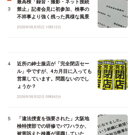
最高検「録音・撮影・ネット接続
禁止」記者会見に初参加、検事の
不祥事より強く残った異様な風景
2026年08月05日 10時12分
近所の紳士服店が「完全閉店セー
ル」中ですが、4カ月目に入っても
営業しています。問題ないのでし
ょうか？
2026年08月02日 09時42分
「違法捜査を強要された」大阪地
検特捜部での研修でパワハラか、
被害訴えた検事が退職していた