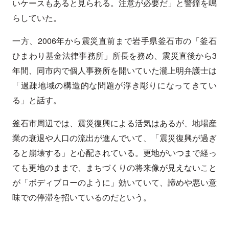
いケースもあると見られる。注意が必要だ」と警鐘を鳴
らしていた。
一方、2006年から震災直前まで岩手県釜石市の「釜石
ひまわり基金法律事務所」所長を務め、震災直後から3
年間、同市内で個人事務所を開いていた瀧上明弁護士は
「過疎地域の構造的な問題が浮き彫りになってきてい
る」と話す。
釜石市周辺では、震災復興による活気はあるが、地場産
業の衰退や人口の流出が進んでいて、「震災復興が過ぎ
ると崩壊する」と心配されている。更地がいつまで経っ
ても更地のままで、まちづくりの将来像が見えないこと
が「ボディブローのように」効いていて、諦めや悪い意
味での停滞を招いているのだという。