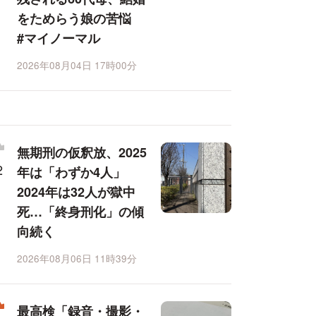
をためらう娘の苦悩
#マイノーマル
2026年08月04日 17時00分
無期刑の仮釈放、2025
年は「わずか4人」
2024年は32人が獄中
死…「終身刑化」の傾
向続く
2026年08月06日 11時39分
最高検「録音・撮影・