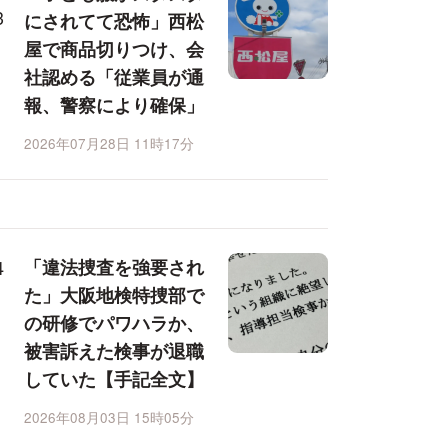
にされてて恐怖」西松
屋で商品切りつけ、会
社認める「従業員が通
報、警察により確保」
2026年07月28日 11時17分
「違法捜査を強要され
た」大阪地検特捜部で
の研修でパワハラか、
被害訴えた検事が退職
していた【手記全文】
2026年08月03日 15時05分