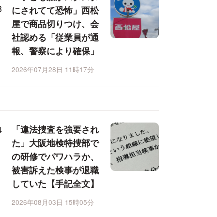
にされてて恐怖」西松
屋で商品切りつけ、会
社認める「従業員が通
報、警察により確保」
2026年07月28日 11時17分
「違法捜査を強要され
た」大阪地検特捜部で
の研修でパワハラか、
被害訴えた検事が退職
していた【手記全文】
2026年08月03日 15時05分