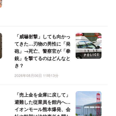
「威嚇射撃」しても向かっ
てきた…刃物の男性に「発
砲」→死亡、警察官が「拳
銃」を撃てるのはどんなと
き？
2026年08月06日 11時13分
「売上金を金庫に戻して」
避難した従業員を館内へ…
イオンモール熊本爆発、会