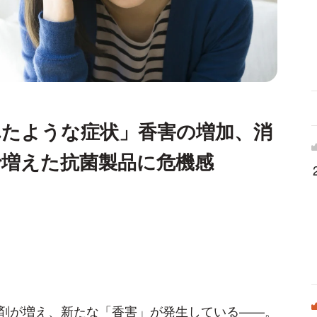
れたような症状」香害の増加、消
で増えた抗菌製品に危機感
剤が増え、新たな「香害」が発生している——。