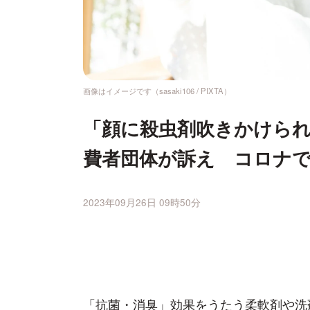
画像はイメージです（sasaki106 / PIXTA）
「顔に殺虫剤吹きかけら
費者団体が訴え コロナ
2023年09月26日 09時50分
「抗菌・消臭」効果をうたう柔軟剤や洗