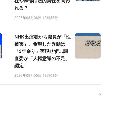
社や幹部は法的責任を問わ
れる？
2026年08月06日 10時35分
NHK出演者から職員が「性
被害」、希望した異動は
「3年余り」実現せず…調
査委が「人権意識の不足」
認定
2026年08月05日 18時01分