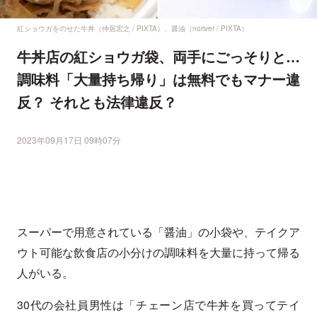
紅ショウガをのせた牛丼（仲居宏之 / PIXTA）、醤油（noriver / PIXTA）
牛丼店の紅ショウガ袋、両手にごっそりと…
調味料「大量持ち帰り」は無料でもマナー違
反？ それとも法律違反？
2023年09月17日 09時07分
スーパーで用意されている「醤油」の小袋や、テイクア
ウト可能な飲食店の小分けの調味料を大量に持って帰る
人がいる。
30代の会社員男性は「チェーン店で牛丼を買ってテイ