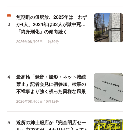
無期刑の仮釈放、2025年は「わず
か4人」2024年は32人が獄中死…
「終身刑化」の傾向続く
2026年08月06日 11時39分
最高検「録音・撮影・ネット接続
禁止」記者会見に初参加、検事の
不祥事より強く残った異様な風景
2026年08月05日 10時12分
近所の紳士服店が「完全閉店セー
ル」中ですが、4カ月目に入っても