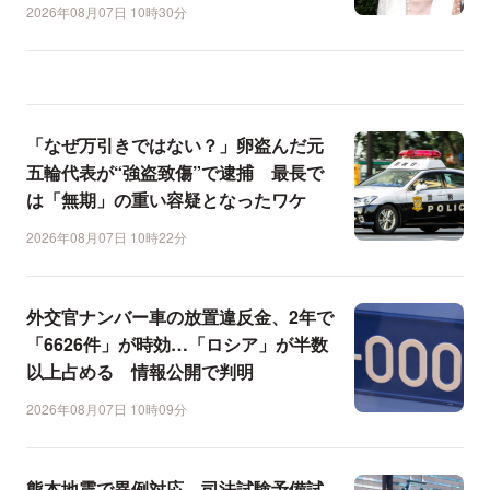
2026年08月07日 10時30分
「なぜ万引きではない？」卵盗んだ元
五輪代表が“強盗致傷”で逮捕 最長で
は「無期」の重い容疑となったワケ
2026年08月07日 10時22分
外交官ナンバー車の放置違反金、2年で
「6626件」が時効…「ロシア」が半数
以上占める 情報公開で判明
2026年08月07日 10時09分
熊本地震で異例対応、司法試験予備試