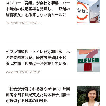
スシロー「労組」が会社と和解…パー
ト時給の決定基準を見直し、「店舗の
経営状況」を考慮しない新ルールに
2026年08月07日 18時53分
セブン加盟店「トイレだけ利用客」へ
の強要未遂容疑、経営者夫婦は不起
訴…本部「店舗は一時休業している」
2026年08月07日 17時04分
「社会が分断されるほうが怖い」外国
籍者を四半世紀支えた鈴木雅子弁護士
が危惧する日本の排外化