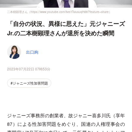
二本樹顕理さん（https://www.youtube.com/live/tTsiusuqHd8?feature=share）
「自分の状況、異様に思えた」元ジャニーズ
Jr.の二本樹顕理さんが退所を決めた瞬間
出口絢
2023年07月22日 07時53分
#ジャニーズ性加害問題
ジャニーズ事務所の創業者、故ジャニー喜多川氏（享年
87）による性加害問題をめぐり、国連の人権理事会の