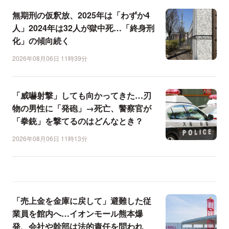
無期刑の仮釈放、2025年は「わずか4
人」2024年は32人が獄中死…「終身刑
化」の傾向続く
2026年08月06日 11時39分
「威嚇射撃」しても向かってきた…刃
物の男性に「発砲」→死亡、警察官が
「拳銃」を撃てるのはどんなとき？
2026年08月06日 11時13分
「売上金を金庫に戻して」避難した従
業員を館内へ…イオンモール熊本爆
発、会社や幹部は法的責任を問われ