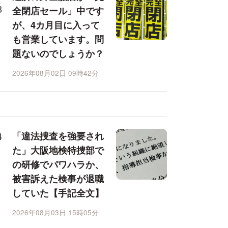
全閉店セール」中です
が、4カ月目に入って
も営業しています。問
題ないのでしょうか？
2026年08月02日 09時42分
「違法捜査を強要され
た」大阪地検特捜部で
の研修でパワハラか、
被害訴えた検事が退職
していた【手記全文】
2026年08月03日 15時05分