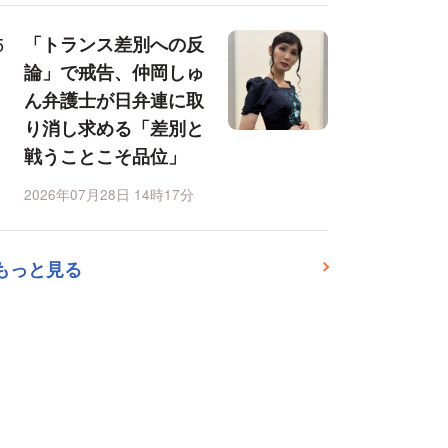
「トランス差別への反
論」で戒告、仲岡しゅ
ん弁護士が日弁連に取
り消し求める「差別と
戦うことこそ品位」
2026年07月28日 14時17分
もっと見る