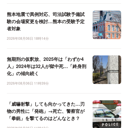
熊本地震で異例対応、司法試験予備試
験の会場変更を検討…熊本の受験予定
者対象
2026年08月06日 18時14分
無期刑の仮釈放、2025年は「わずか4
人」2024年は32人が獄中死…「終身刑
化」の傾向続く
2026年08月06日 11時39分
「威嚇射撃」しても向かってきた…刃
物の男性に「発砲」→死亡、警察官が
「拳銃」を撃てるのはどんなとき？
2026年08月06日 11時13分