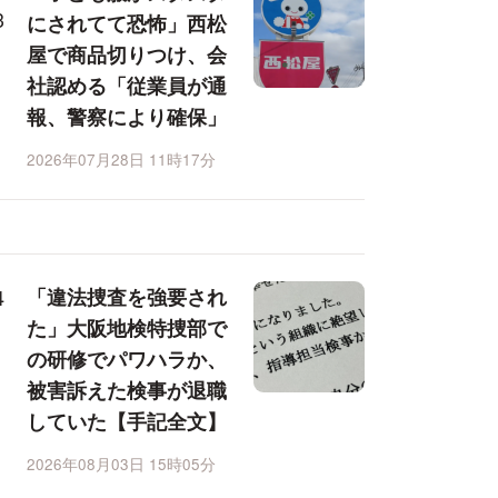
にされてて恐怖」西松
屋で商品切りつけ、会
社認める「従業員が通
報、警察により確保」
2026年07月28日 11時17分
「違法捜査を強要され
た」大阪地検特捜部で
の研修でパワハラか、
被害訴えた検事が退職
していた【手記全文】
2026年08月03日 15時05分