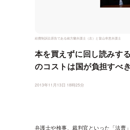
給費制訴訟原告である緒方蘭弁護士（左）と畠山幸恵弁護士
本を買えずに回し読みする
のコストは国が負担すべ
2013年11月13日 18時25分
弁護士や検事、裁判官といった「法曹