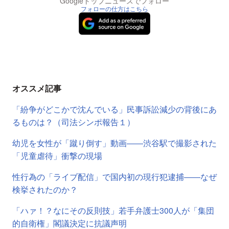
Googleトップニュースでフォロー
フォローの仕方はこちら
オススメ記事
「紛争がどこかで沈んでいる」民事訴訟減少の背後にあ
るものは？（司法シンポ報告１）
幼児を女性が「蹴り倒す」動画――渋谷駅で撮影された
「児童虐待」衝撃の現場
性行為の「ライブ配信」で国内初の現行犯逮捕――なぜ
検挙されたのか？
「ハァ！？なにその反則技」若手弁護士300人が「集団
的自衛権」閣議決定に抗議声明