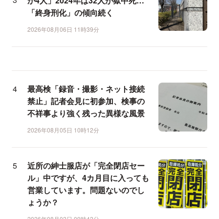
か4人」2024年は32人が獄中死…
「終身刑化」の傾向続く
2026年08月06日 11時39分
最高検「録音・撮影・ネット接続
禁止」記者会見に初参加、検事の
不祥事より強く残った異様な風景
2026年08月05日 10時12分
近所の紳士服店が「完全閉店セー
ル」中ですが、4カ月目に入っても
営業しています。問題ないのでし
ょうか？
2026年08月02日 09時42分