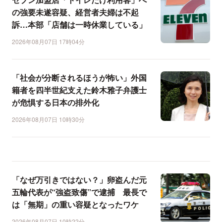
の強要未遂容疑、経営者夫婦は不起
訴…本部「店舗は一時休業している」
2026年08月07日 17時04分
「社会が分断されるほうが怖い」外国
籍者を四半世紀支えた鈴木雅子弁護士
が危惧する日本の排外化
2026年08月07日 10時30分
「なぜ万引きではない？」卵盗んだ元
五輪代表が“強盗致傷”で逮捕 最長で
は「無期」の重い容疑となったワケ
2026年08月07日 10時22分