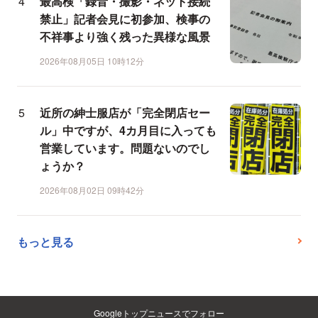
最高検「録音・撮影・ネット接続
禁止」記者会見に初参加、検事の
不祥事より強く残った異様な風景
2026年08月05日 10時12分
近所の紳士服店が「完全閉店セー
ル」中ですが、4カ月目に入っても
営業しています。問題ないのでし
ょうか？
2026年08月02日 09時42分
もっと見る
Googleトップニュースでフォロー