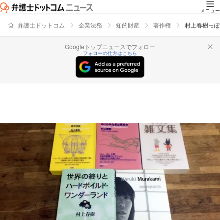
メニュー
弁護士ドットコム
企業法務
知的財産
著作権
村上春樹っぽ
Googleトップニュースでフォロー
フォローの仕方はこちら