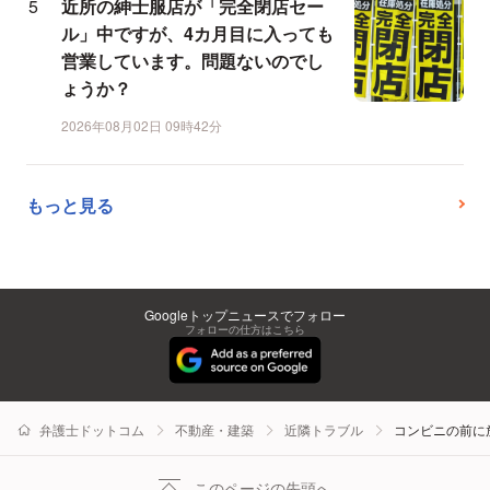
近所の紳士服店が「完全閉店セー
ル」中ですが、4カ月目に入っても
営業しています。問題ないのでし
ょうか？
2026年08月02日 09時42分
もっと見る
Googleトップニュースでフォロー
フォローの仕方はこちら
弁護士ドットコム
不動産・建築
近隣トラブル
コンビニの前に
このページの先頭へ