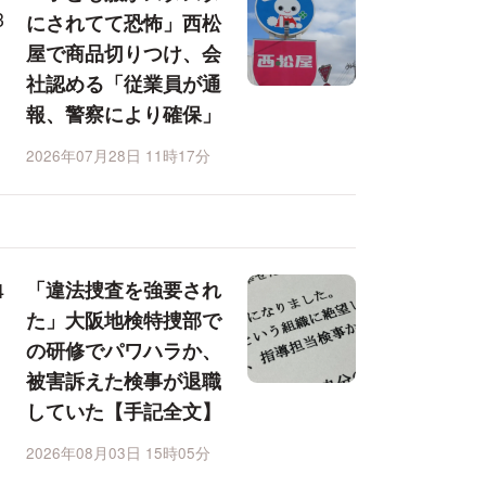
にされてて恐怖」西松
屋で商品切りつけ、会
社認める「従業員が通
報、警察により確保」
2026年07月28日 11時17分
「違法捜査を強要され
た」大阪地検特捜部で
の研修でパワハラか、
被害訴えた検事が退職
していた【手記全文】
2026年08月03日 15時05分