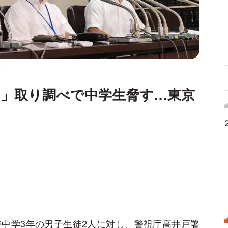
ら
む」取り調べで中学生脅す…東京
中学3年の男子生徒2人に対し、警視庁高井戸署