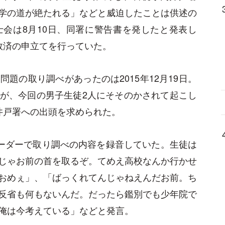
学の道が絶たれる」などと威迫したことは供述の
会は8月10日、同署に警告書を発したと発表し
救済の申立てを行っていた。
題の取り調べがあったのは2015年12月19日。
が、今回の男子生徒2人にそそのかされて起こし
井戸署への出頭を求められた。
コーダーで取り調べの内容を録音していた。生徒は
じゃお前の首を取るぞ。てめえ高校なんか行かせ
おめぇ」、「ばっくれてんじゃねえんだお前。ち
反省も何もないんだ。だったら鑑別でも少年院で
俺は今考えている」などと発言。