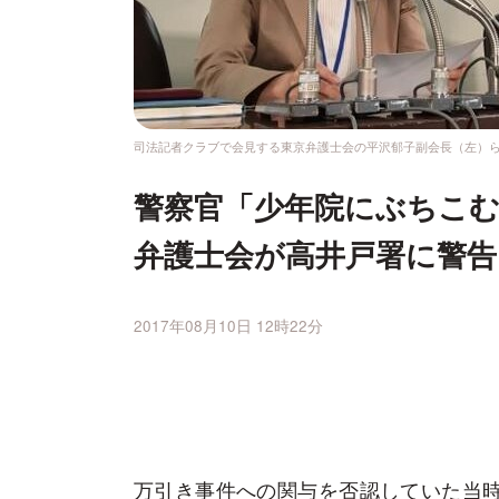
司法記者クラブで会見する東京弁護士会の平沢郁子副会長（左）
警察官「少年院にぶちこ
弁護士会が高井戸署に警告
2017年08月10日 12時22分
万引き事件への関与を否認していた当時