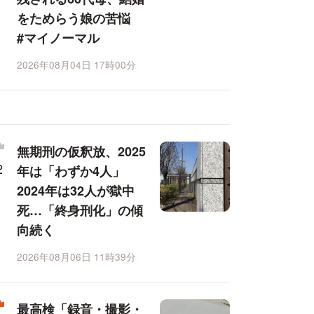
をためらう娘の苦悩
#マイノーマル
2026年08月04日 17時00分
無期刑の仮釈放、2025
年は「わずか4人」
2024年は32人が獄中
死…「終身刑化」の傾
向続く
2026年08月06日 11時39分
最高検「録音・撮影・