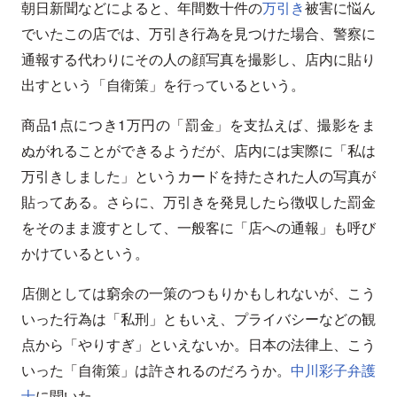
朝日新聞などによると、年間数十件の
万引き
被害に悩ん
でいたこの店では、万引き行為を見つけた場合、警察に
通報する代わりにその人の顔写真を撮影し、店内に貼り
出すという「自衛策」を行っているという。
商品1点につき1万円の「罰金」を支払えば、撮影をま
ぬがれることができるようだが、店内には実際に「私は
万引きしました」というカードを持たされた人の写真が
貼ってある。さらに、万引きを発見したら徴収した罰金
をそのまま渡すとして、一般客に「店への通報」も呼び
かけているという。
店側としては窮余の一策のつもりかもしれないが、こう
いった行為は「私刑」ともいえ、プライバシーなどの観
点から「やりすぎ」といえないか。日本の法律上、こう
いった「自衛策」は許されるのだろうか。
中川彩子弁護
士
に聞いた。