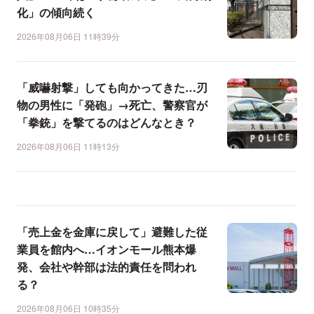
化」の傾向続く
2026年08月06日 11時39分
「威嚇射撃」しても向かってきた…刃
物の男性に「発砲」→死亡、警察官が
「拳銃」を撃てるのはどんなとき？
2026年08月06日 11時13分
「売上金を金庫に戻して」避難した従
業員を館内へ…イオンモール熊本爆
発、会社や幹部は法的責任を問われ
る？
2026年08月06日 10時35分