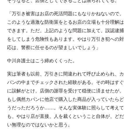
そうなると、店側としてできることは限られてくる。
「万引き被害はお店の死活問題にもなりかねないので、
このような過激な防衛策をとるお店の立場も十分理解は
できます。ただ、上記のような問題に加えて、誤認逮捕
をしてしまう危険性もあります。やはり万引き犯への対
応は、警察に任せるのが望ましいでしょう」
中川弁護士はこう締めくくった。
実は筆者も以前、万引きに間違われて呼び止められ、カ
バンの中までチェックされた経験がある。その時はすぐ
に誤解がとけ、店側の謝罪を受けて穏便に済ませたが、
もし偶然カバンに他店で購入した商品が入っていたらど
うだっただろうか……。そんな実体験に照らして考えて
も、やはり店が直接、人を裁くということ自体が、どだ
い無理なのではないかと思う。