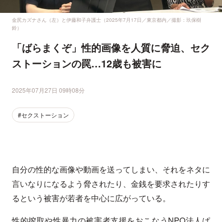
金尻カズナさん（左）と伊藤和子弁護士（2025年7月17日／東京都内／撮影：玖保樹
鈴）
「ばらまくぞ」性的画像を人質に脅迫、セク
ストーションの罠…12歳も被害に
2025年07月27日 09時08分
#セクストーション
自分の性的な画像や動画を送ってしまい、それをネタに
言いなりになるよう脅されたり、金銭を要求されたりす
るという被害が若者を中心に広がっている。
性的搾取や性暴力の被害者支援をおこなうNPO法人ぱ