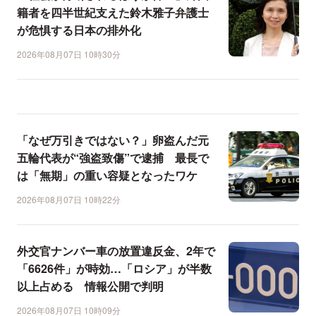
籍者を四半世紀支えた鈴木雅子弁護士
が危惧する日本の排外化
2026年08月07日 10時30分
「なぜ万引きではない？」卵盗んだ元
五輪代表が“強盗致傷”で逮捕 最長で
は「無期」の重い容疑となったワケ
2026年08月07日 10時22分
外交官ナンバー車の放置違反金、2年で
「6626件」が時効…「ロシア」が半数
以上占める 情報公開で判明
2026年08月07日 10時09分