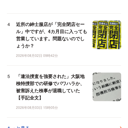
近所の紳士服店が「完全閉店セー
ル」中ですが、4カ月目に入っても
営業しています。問題ないのでし
ょうか？
2026年08月02日 09時42分
「違法捜査を強要された」大阪地
検特捜部での研修でパワハラか、
被害訴えた検事が退職していた
【手記全文】
2026年08月03日 15時05分