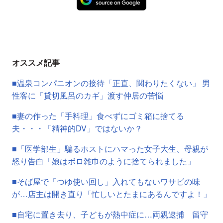
オススメ記事
■温泉コンパニオンの接待「正直、関わりたくない」 男
性客に「貸切風呂のカギ」渡す仲居の苦悩
■妻の作った「手料理」食べずにゴミ箱に捨てる
夫・・・「精神的DV」ではないか？
■「医学部生」騙るホストにハマった女子大生、母親が
怒り告白「娘はボロ雑巾のように捨てられました」
■そば屋で「つゆ使い回し」入れてもないワサビの味
が…店主は開き直り「忙しいとたまにあるんですよ！」
■自宅に置き去り、子どもが熱中症に…両親逮捕 留守