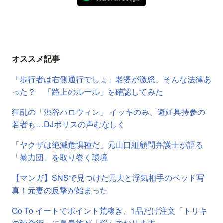
オススメ記事
「歩行者は右側通行でしょ」老婆が激怒、そんな法律あ
った？ 「路上のルール」を確認してみた
狂乱の「渋谷ハロウィン」 イッキのみ、避妊具持参の
若者も…DJポリスの声むなしく
「ヤクザは絶滅危惧種だ」元山口組顧問弁護士が語る
「暴力団」を取り巻く環境
【マンガ】SNSで見つけた元夫と浮気相手のベッド写
真！元妻の反撃が始まった
Go To イートでポイント荒稼ぎ、1品だけ注文「トリキ
の錬金術」に鳥貴族が「悩んでおります」