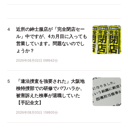
近所の紳士服店が「完全閉店セー
ル」中ですが、4カ月目に入っても
営業しています。問題ないのでし
ょうか？
2026年08月02日 09時42分
「違法捜査を強要された」大阪地
検特捜部での研修でパワハラか、
被害訴えた検事が退職していた
【手記全文】
2026年08月03日 15時05分