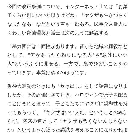
今回の改正条例について、インターネット上では「お菓
子くらい別にいいと思うけどね」「ヤクザも生きづらく
なったなあ」などという声も一部ある。民事介入暴力に
くわしい齋藤理英弁護士は次のように解説する。
「暴力団には二面性があります。昔から地域の顔役など
として、"何かあったら頼りになる人"や"意外にいい
人"というふうに見せる。一方で、裏でひどいことをや
っています。本質は後者のほうです。
阪神大震災のときにも『炊き出し』をして話題になりま
したが、その評価はさておき、ハロウィンで菓子を配る
ことはそれと違って、子どもたちにヤクザに親和性を持
ってもらって、『ヤクザはいい人だ』ということのみな
らず、将来の道として『ヤクザも悪くないんじゃない
か』というような誤った認識を与えることになりかねま