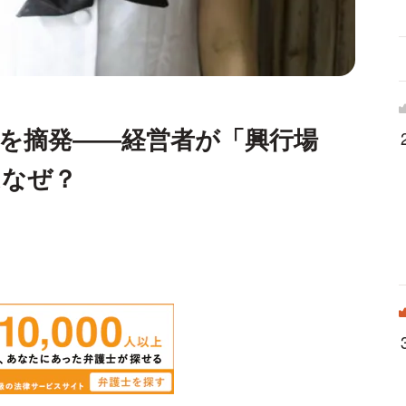
を摘発――経営者が「興行場
はなぜ？