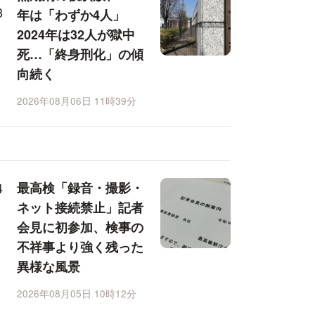
年は「わずか4人」
2024年は32人が獄中
死…「終身刑化」の傾
向続く
2026年08月06日 11時39分
最高検「録音・撮影・
ネット接続禁止」記者
会見に初参加、検事の
不祥事より強く残った
異様な風景
2026年08月05日 10時12分