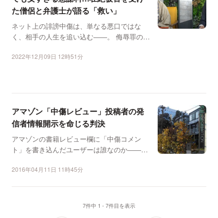
た僧侶と弁護士が語る「救い」
ネット上の誹謗中傷は、単なる悪口ではな
く、相手の人生を追い込む――。 侮辱罪の厳
罰化や、権利侵害に...
2022年12月09日 12時51分
アマゾン「中傷レビュー」投稿者の発
信者情報開示を命じる判決
アマゾンの書籍レビュー欄に「中傷コメン
ト」を書き込んだユーザーは誰なのか――。
東京都内のNPO法人が...
2016年04月11日 11時45分
7件中 1 - 7件目を表示