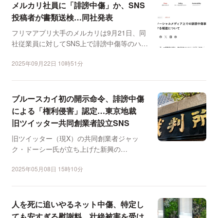
メルカリ社員に「誹謗中傷」か、SNS
投稿者が書類送検…同社発表
フリマアプリ大手のメルカリは9月21日、同
社従業員に対してSNS上で誹謗中傷等のハラ
スメント行為を繰...
2025年09月22日 10時51分
ブルースカイ初の開示命令、誹謗中傷
による「権利侵害」認定…東京地裁
旧ツイッター共同創業者設立SNS
旧ツイッター（現X）の共同創業者ジャッ
ク・ドーシー氏が立ち上げた新興の
SNS「Bluesky（ブルー...
2025年05月08日 15時10分
人を死に追いやるネット中傷、特定し
ても安すぎる慰謝料…壮絶被害を受け