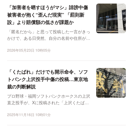
「加害者を晒すほうがマシ」誹謗中傷
被害者が抱く“歪んだ現実” 「罰則新
設」より賠償額の低さが課題か
「匿名だから」と思って投稿した一言がきっ
かけで、ある日突然、自分の名前や住所が相
手に渡り、晒されてし...
2026年05月23日 10時05分
「くたばれ」だけでも開示命令、ソフ
トバンク上沢投手中傷の投稿…東京地
裁の判断解説
プロ野球・福岡ソフトバンクホークスの上沢
直之投手が、Xに投稿された「上沢くたば
れ」という投稿が誹謗中...
2025年11月16日 10時01分