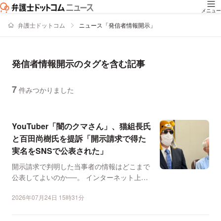
メニュー
弁護士ドットコム
ニュース「発信者情報開示」
発信者情報開示のタグを含む記事
7
件みつかりました
ニュースの新着順の一覧
YouTuber「闇のクマさん」、猫組長氏
と百田尚樹氏を提訴「開示請求で得た
実名をSNSで公表された」
開示請求で判明した当事者の情報はどこまで
公表してよいのか──。 インターネット上の
投稿者を特定する...
2026年07月24日 15時31分