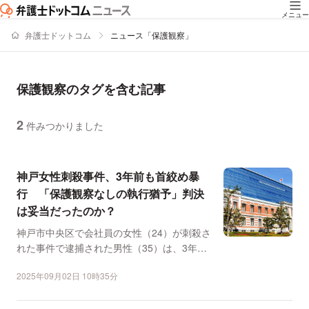
メニュー
弁護士ドットコム
ニュース「保護観察」
保護観察のタグを含む記事
2
件みつかりました
ニュースの新着順の一覧
神戸女性刺殺事件、3年前も首絞め暴
行 「保護観察なしの執行猶予」判決
は妥当だったのか？
神戸市中央区で会社員の女性（24）が刺殺さ
れた事件で逮捕された男性（35）は、3年前
にも同様の手口で...
2025年09月02日 10時35分