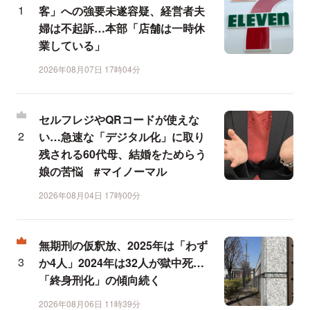
客」への強要未遂容疑、経営者夫
婦は不起訴…本部「店舗は一時休
業している」
2026年08月07日 17時04分
セルフレジやQRコードが使えな
い…急速な「デジタル化」に取り
残される60代母、結婚をためらう
娘の苦悩 #マイノーマル
2026年08月04日 17時00分
無期刑の仮釈放、2025年は「わず
か4人」2024年は32人が獄中死…
「終身刑化」の傾向続く
2026年08月06日 11時39分