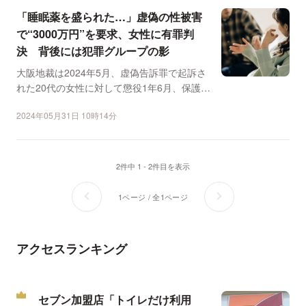
「睡眠薬を盛られた…」虚偽の性被害
で“3000万円”を要求、女性に有罪判
決 背後には犯罪グループの影
大阪地裁は2024年5月、虚偽告訴罪で起訴さ
れた20代の女性に対して懲役1年6月、保護観
察付執行猶予...
2024年05月31日 10時14分
2件中 1 - 2件目を表示
1ページ / 全1ページ
アクセスランキング
セブン加盟店「トイレだけ利用