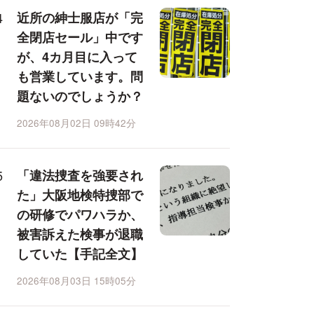
近所の紳士服店が「完
全閉店セール」中です
が、4カ月目に入って
も営業しています。問
題ないのでしょうか？
2026年08月02日 09時42分
「違法捜査を強要され
た」大阪地検特捜部で
の研修でパワハラか、
被害訴えた検事が退職
していた【手記全文】
2026年08月03日 15時05分