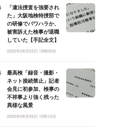
「違法捜査を強要され
た」大阪地検特捜部で
の研修でパワハラか、
被害訴えた検事が退職
していた【手記全文】
2026年08月03日 15時05分
最高検「録音・撮影・
ネット接続禁止」記者
会見に初参加、検事の
不祥事より強く残った
異様な風景
2026年08月05日 10時12分