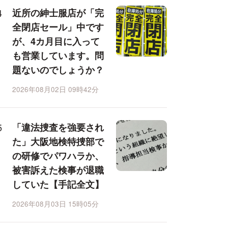
近所の紳士服店が「完
全閉店セール」中です
が、4カ月目に入って
も営業しています。問
題ないのでしょうか？
2026年08月02日 09時42分
「違法捜査を強要され
た」大阪地検特捜部で
の研修でパワハラか、
被害訴えた検事が退職
していた【手記全文】
2026年08月03日 15時05分