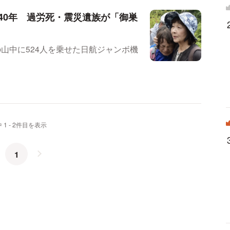
40年 過労死・震災遺族が「御巣
村の山中に524人を乗せた日航ジャンボ機
 1 - 2件目を表示
1