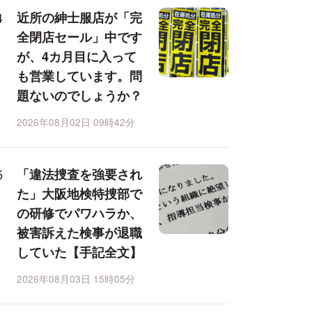
近所の紳士服店が「完
全閉店セール」中です
が、4カ月目に入って
も営業しています。問
題ないのでしょうか？
2026年08月02日 09時42分
「違法捜査を強要され
た」大阪地検特捜部で
の研修でパワハラか、
被害訴えた検事が退職
していた【手記全文】
2026年08月03日 15時05分