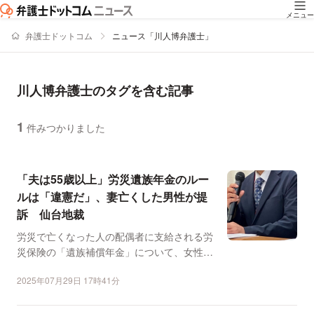
メニュー
弁護士ドットコム
ニュース「川人博弁護士」
川人博弁護士のタグを含む記事
1
件みつかりました
ニュースの新着順の一覧
「夫は55歳以上」労災遺族年金のルー
ルは「違憲だ」、妻亡くした男性が提
訴 仙台地裁
労災で亡くなった人の配偶者に支給される労
災保険の「遺族補償年金」について、女性は
年齢に関係なく受給で...
2025年07月29日 17時41分