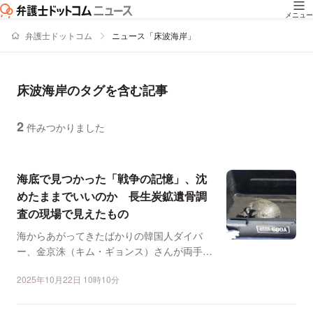
メニュー
弁護士ドットコム
ニュース「床波海岸」
床波海岸のタグを含む記事
2
件みつかりました
ニュースの新着順の一覧
海底で見つかった「戦争の記憶」、沈
めたままでいいのか 長生炭鉱遺骨調
査の現場で見えたもの
海からあがってきたばかりの韓国人ダイバ
ー、金京洙（キム・ギョンス）さんが両手に
抱えていたのは、ビニー...
2025年10月22日 10時10分