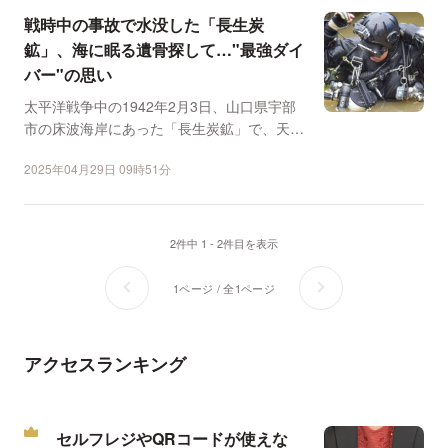
戦時中の事故で水没した「長生炭
鉱」、海に眠る遺骨探して…"最強ダイ
バー"の思い
太平洋戦争中の1942年2月3日、山口県宇部
市の床波海岸にあった「長生炭鉱」で、天盤
崩壊による水没事...
2025年04月29日 09時51分
2件中 1 - 2件目を表示
1ページ / 全1ページ
アクセスランキング
セルフレジやQRコードが使えな