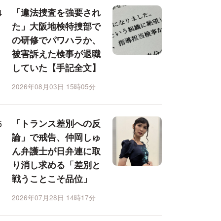
「違法捜査を強要され
た」大阪地検特捜部で
の研修でパワハラか、
被害訴えた検事が退職
していた【手記全文】
2026年08月03日 15時05分
「トランス差別への反
論」で戒告、仲岡しゅ
ん弁護士が日弁連に取
り消し求める「差別と
戦うことこそ品位」
2026年07月28日 14時17分