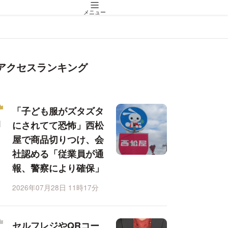
メニュー
アクセスランキング
「子ども服がズタズタ
にされてて恐怖」西松
屋で商品切りつけ、会
社認める「従業員が通
報、警察により確保」
2026年07月28日 11時17分
セルフレジやQRコー