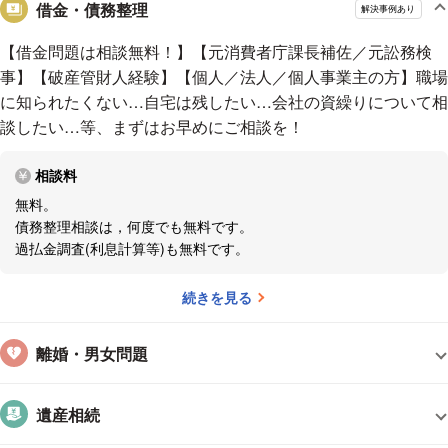
借金・債務整理
解決事例あり
当事務所の強み
【借金問題は相談無料！】【元消費者庁課長補佐／元訟務検
・男性弁護士1名(木村智博弁護士)、女性弁護士1名(東谷良子
事】【破産管財人経験】【個人／法人／個人事業主の方】職場
弁護士)が在籍しておりますので、ご相談予約の際、どちらか
に知られたくない…自宅は残したい…会社の資繰りについて相
を指定することもできます。
談したい…等、まずはお早めにご相談を！
・両弁護士が、それぞれの案件について相互に検討し合い、多
角的な視点による効果的な解決を目指します。
相談料
・事案によっては、複数弁護士でチームを組むことも可能です
無料。
(その場合でも、費用の加算はありませんのでご安心くださ
債務整理相談は，何度でも無料です。
い)。
過払金調査(利息計算等)も無料です。
続きを見る
解決実績多数
・２度目の自己破産について、通常は破産管財事件になるとこ
離婚・男女問題
ろを、同時破産廃止事件にでき、依頼者に２０万円を返還でき
た事例
遺産相続
・多額の借金があったものの、過払金返還請求をした結果、全