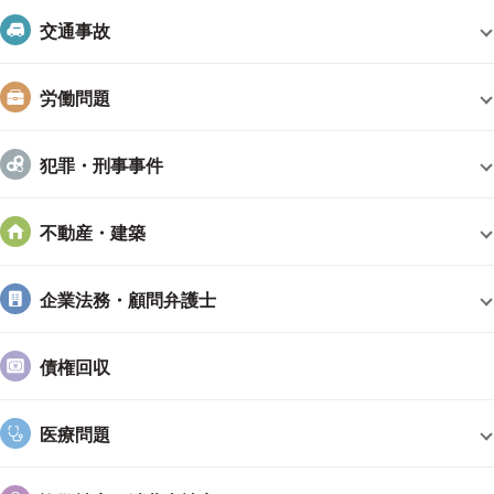
額返済できた事例
交通事故
ご依頼者様からの声
労働問題
・「前任の代理人が降りてしまい、このあとどうすればいいか
途方にくれてました。私の話にも親身に聞きてくれる先生の人
犯罪・刑事事件
柄に心をうたれ先生にお願いしました。」
・「準備に必要な資料や打ち合わせも丁寧に対応してくださ
り、とても感謝しております」
不動産・建築
など、コメントをいただいております。
企業法務・顧問弁護士
事務所までのアクセス
JR「浦和駅」西口より徒歩7分
債権回収
HP・ブログ
医療問題
・木村・東谷法律事務所の公式HP：
http://www.kh-law-office.c