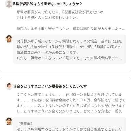
2014年 7月
B型肝炎訴訟はもう出来ないのでしょうか？
母親が肝臓がんで亡くなり、B型肝炎訴訟が行えないか
「消費者行政法」 (勁草法律実務シリーズ[勁草書房]
弁護士事務所の人に相談を行いました。
2016年 8月
病院のカルテを取り寄せてもらい、母親は陽性反応がカルテにあった
ので？
「遺留分の法律と実務 第二次改訂版―相続・遺言における遺留分
減殺の機能―」[ぎょうせい。埼玉弁護士会]
お母様が母子感染かどうかが問題となり，その場合，基本的には祖
訴訟対象の条件にはなるそうでしたが、母親のお母さん（私から見て
母のHBc抗体が陰性（又は低力価陽性）かつHBs抗原陰性の両方の
2018年 5月
おばあさん）のカルテも必要だと言われ
血液検査結果データが必要になります。
ただし，祖母が亡くなっている場合でも，その血液検査結果データ
カルテの記録を照会した結果、おばあさんのカルテには
が祖母が80歳未満の時点のHBs抗原陰性のデータがあれば要件を満
たします。
ＨＢｃ抗体とＨＢＶ？Mの2つの記録が必要な内、1つはあるが１つは
記録がないとの事で
また，上記データがない場合でも，お母様の年長のきょうだいのの
（どちらの記録か忘れました）
うちの1人のHBs抗原が陰性かつHBc抗体が陰性（又は低力価陽
借金をどうすればよいか最善策を知りたいです
性）である場合も要件を満たします。
５年ぐらい前でしょうか、、、住宅ローンを払えず夜逃げしていま
そちらの記録がない以上、母親が要件を満たしていても訴訟が行えな
す、、、その他にも消費者金融から約２００万、全部払えずに逃げて
いと言われました。
年長のきょうだいがいない場合，さらに法務本省が個別判断を行っ
ます、、、。スッキリしたいのですが自己破産にもお金がかかります
て，非母子感染と判断してくれる場合もあります。
し、どうすれば良いか全く分かりません。どのような方法が一番良い
実際にB型肝炎訴訟は、どうやっても出来ないのでしょうか？
のでしょうか
現時点での資料全体を眺めることで，どの方針をとるのか，その場
【費用面】
合の見通しについて検討できますので，詳しい事務所に検討を依頼
法テラスを利用することで，安くかつ分割で自己破産することが可
するのがよいと思います。