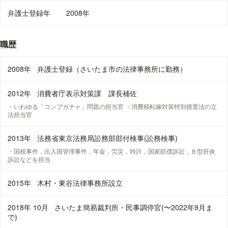
弁護士登録年
2008年
職歴
2008年
弁護士登録（さいたま市の法律事務所に勤務）
2012年
消費者庁表示対策課 課長補佐
・いわゆる「コンプガチャ」問題の担当官 ・消費税転嫁対策特別措置法の立
法担当官
2013年
法務省東京法務局訟務部部付検事(訟務検事)
・国税事件，出入国管理事件，年金，労災，特許，国家賠償訴訟，Ｂ型肝炎
訴訟などを担当
2015年
木村・東谷法律事務所設立
2018年 10月
さいたま簡易裁判所・民事調停官(〜2022年9月ま
で)