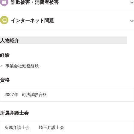
詐欺被害・消費者被害
om/
・木村・東谷法律事務所のB型肝炎訴訟HP：
http://bkan.kh-law
-office.com/
インターネット問題
・弁護士木村 智博の公式ブログ：
https://www.bengoshi-kimur
a.com
人物紹介
経験
事業会社勤務経験
資格
2007年
司法試験合格
所属弁護士会
所属弁護士会
埼玉弁護士会