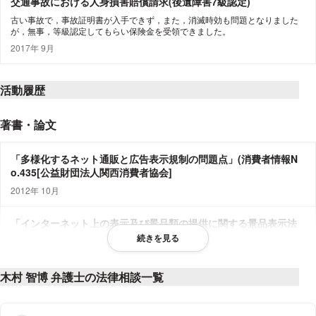
交通事故における人身損害賠償請求(後遺障害7級認定)
古い事故で，事故証明書が入手できず，また，消滅時効も問題となりました
が，無事，等級認定してもらい保険金を受領できました。
2017年 9月
活動履歴
著書・論文
「多様化するネット通販と広告表示規制の問題点」(消費者情報N
o.435[公益財団法人関西消費者協会]
2012年 10月
「インターネット上の表示及び景品類の提供に関する景品表示法
上の考え方について－『口コミサイト』と『カード合わせ』」(公
続きを見る
正取引No.744[公益財団法人公正取引協会]
2012年 10月
木村 智博 弁護士の法律相談一覧
演習問題「親族法」(法務通信No.756[日本加除出版株式会社]