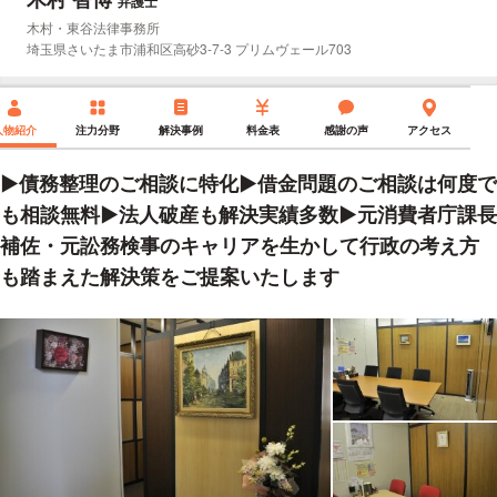
弁護士
所属事務所：
木村・東谷法律事務所
所在地：
埼玉県さいたま市浦和区高砂3-7-3 プリムヴェール703
人物紹介
注力分野
解決事例
料金表
感謝の声
アクセス
▶️債務整理のご相談に特化▶️借金問題のご相談は何度で
も相談無料▶️法人破産も解決実績多数▶元消費者庁課長
補佐・元訟務検事のキャリアを生かして行政の考え方
も踏まえた解決策をご提案いたします