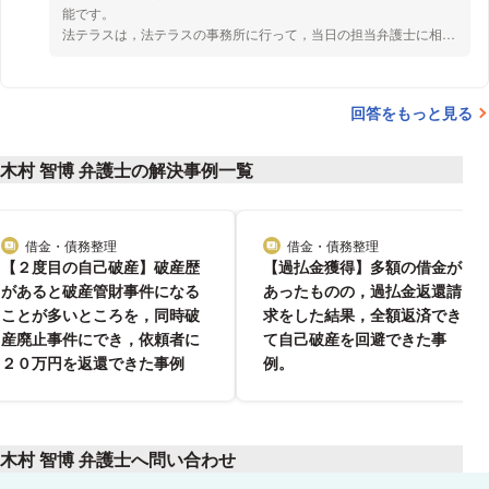
能です。
法テラスは，法テラスの事務所に行って，当日の担当弁護士に相談
することも可能ですし，法テラスと契約している弁護士（契約して
いる弁護士のほうが多いと思います。）の事務所に直接行って相談
することも可能です。
回答をもっと見る
費用は，債権者数にもよりますが，概ね１５万５０００円➕α程度
で，それを月々5000円の分割払いすることが可能です。
木村 智博 弁護士の解決事例一覧
【解決方法】
夜逃げをした状態を解消されて，経済的に更生されて，やり直す方
がよいと思われます。
自己破産は，破産者の経済的更生を手助けする制度と理解されてい
借金・債務整理
借金・債務整理
分野
分野
ます。
【２度目の自己破産】破産歴
【過払金獲得】多額の借金が
があると破産管財事件になる
あったものの，過払金返還請
【他の問題点】
ことが多いところを，同時破
求をした結果，全額返済でき
なお，もし，税金の滞納がある場合，破産しても免責になりませ
産廃止事件にでき，依頼者に
て自己破産を回避できた事
ん。これは時間が経てば経つほど延滞税が加算されて膨れてしまい
２０万円を返還できた事例
例。
ます。自己破産するに当たって，分割払いのお願いをするのです
が，あまりにも巨額になってしまうと支払が困難になりかねませ
ん。
そういう意味で，早めのご相談をされることをおすすめします。
木村 智博 弁護士へ問い合わせ