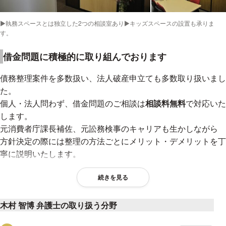
▶執務スペースとは独立した2つの相談室あり▶キッズスペースの設置も承りま
す。
借金問題に積極的に取り組んでおります
債務整理案件を多数扱い、法人破産申立ても多数取り扱いまし
た。
個人・法人問わず、借金問題のご相談は
相談料無料
で対応いた
します。
元消費者庁課長補佐、元訟務検事のキャリアも生かしながら
方針決定の際には整理の方法ごとにメリット・デメリットを丁
寧に説明いたします。
また過払い金請求のご相談について、
続きを見る
借金返済中や、返済が終わっている方であっても、過払金が発
生している可能性があります。
木村 智博 弁護士の取り扱う分野
無料で調査致しますので、まずは、ご相談下さい。