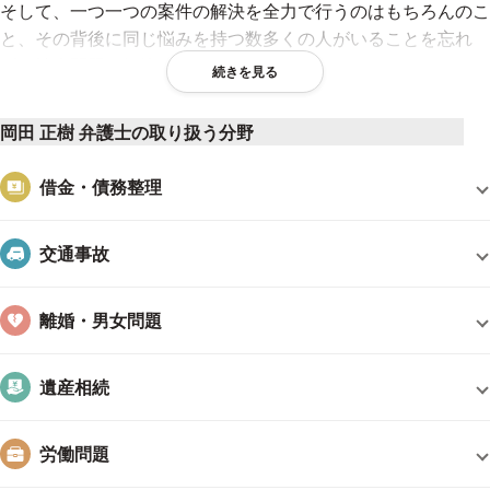
そして、一つ一つの案件の解決を全力で行うのはもちろんのこ
と、その背後に同じ悩みを持つ数多くの人がいることを忘れ
ず、社会問題の解決を追求することを理想としております。
続きを見る
今後も、
交通事故、医療過誤、学校事故、高齢者問題
など、あ
岡田 正樹 弁護士の取り扱う分野
らゆる問題において、常に市民の目線で、誰もが正当な権利を
主張できるよう全力を尽くしてまいります。
借金・債務整理
弁護士として信条
交通事故
元々は理系の人間ですので、自然法則に反する不合理なことは
許せない、というのが口癖ですが、実は情にもろく涙もろい人
離婚・男女問題
間です。
そんな私の弁護士としての信条は「不公平や不条理がまかり通
る世の中は万人にとり不幸である」ということ。
遺産相続
これからも、不公平や不条理を正し、悩みをお持ちの方が泣き
労働問題
寝入りすることのないよう、精一杯サポートさせていただく所
存です。