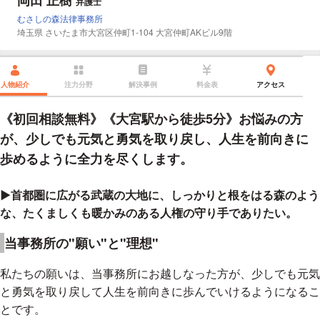
弁護士
所属事務所
むさしの森法律事務所
所在地：
埼玉県 さいたま市大宮区仲町1-104 大宮仲町AKビル9階
人物紹介
注力分野
解決事例
料金表
アクセス
《初回相談無料》《大宮駅から徒歩5分》お悩みの方
が、少しでも元気と勇気を取り戻し、人生を前向きに
歩めるように全力を尽くします。
▶首都圏に広がる武蔵の大地に、しっかりと根をはる森のよう
な、たくましくも暖かみのある人権の守り手でありたい。
当事務所の"願い"と"理想"
私たちの願いは、当事務所にお越しなった方が、少しでも元気
と勇気を取り戻して人生を前向きに歩んでいけるようになるこ
とです。