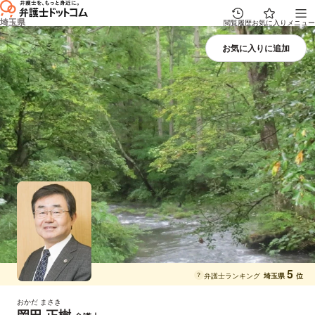
埼玉県
閲覧履歴
お気に入り
メニュー
5
？
弁護士ランキング
埼玉県
位
おかだ まさき
岡田 正樹
プロフィール