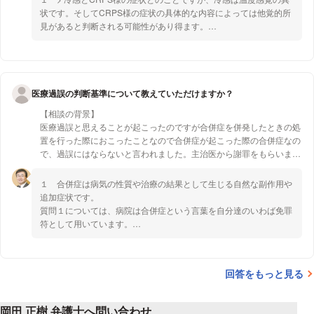
み・痺れ・冷感・CRPS様の症状が残りました。
状です。そしてCRPS様の症状の具体的な内容によっては他覚的所
見があると判断される可能性があり得ます。
後遺障害の申請は出して、面談待ちの状態です。
神経伝導検査で異常所見が出ることはあまりないといわれているの
で、その点は悲観的になる必要はありません。また画像で神経損傷
【質問1】
は骨折脱臼を伴わない場合には考えられないので、画像がないこと
検診した医療機関にはどの位請求できるのでしょうか？
もマイナスではありません。
２ 厚生労働省CRPS判定指標は、診断基準ではなく判定指標で
医療過誤の判断基準について教えていただけますか？
す。
【相談の背景】
つまり、医師がいくら傷病名をCRPSだとしても客観的な判断指標
医療過誤と思えることが起こったのですが合併症を併発したときの処
に合致しなければならないということです。
置を行った際におこったことなので合併症が起こった際の合併症なの
主治医は、その点を熟知されておられるのだと思います。
で、過誤にはならないと言われました。主治医から謝罪をもらいまし
上記の具体的症状による認定がされることを期待しましょう。
たがその発言は医療過誤を認めたものではなく、患者に迷惑をおかけ
したという意識からの単なる挨拶の謝罪でした。
１ 合併症は病気の性質や治療の結果として生じる自然な副作用や
>
追加症状です。
【質問1】
質問１については、病院は合併症という言葉を自分達のいわば免罪
合併症を処置をしようとしてミスを起こしても、注意義務違反にはな
符として用いています。
らず、債務不履行にはならいと言われたが、どういうことか。
２ それは、質問２の中で病院側の見解としてご相談者がまとめて
おられる通りです。
【質問2】
３ しかし、合併症は治療行為から併発しやすいというだけであ
回答をもっと見る
合併症を適切にかつ迅速に対処しようとしたので、その場合のミスは
り、合併症ということで医療過誤の責任を当然に免れるわけではあ
合併症なので過誤ではないとのこと。訴えようがどうしようがいいと
りません。これは、一般的な見解です。
のこと。
合併症に対して当然になすべき治療行為を行っていなかったりある
岡田 正樹 弁護士へ問い合わせ
これが病院（院長）の見解と確認しました。