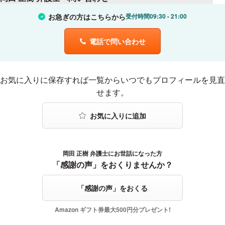
いはその治療行為にミスがあれば、それは医療過誤として病院は責
任を負わなければなりません。
お急ぎの方はこちらから
受付時間
09:30
21:00
【質問3】
４ 質問３で
カルテももらいましたが、過誤の記載は当然なしでした。
> カルテももらいましたが、過誤の記載は当然なしでした。
院長、担当医、事務長との面談をしましたが、病院（院長）の見解は
ということですが、医療機関として自らミスを認める記載をするこ
電話で問い合わせ
はっきりしていました。これは勝てない、泣き寝入りですか
とは通常あり得ません。
ね、、、。
また、面談をしてもミスを認めることは期待できません。
５ しかし、だからと言って合併症の処置にミスがなかったという
ことにはなりません。
お気に入りに登録する
お気に入りに保存すれば一覧からいつでもプロフィールを見直
前述の通り確かに合併症を招いたことをもって医療過誤と断定はで
せます。
きません。
だが、医療記録を検討していけば合併症の治療において何らかのミ
スが発見できる可能性はあります。例えば多くあるのは症状悪化の
原因の発見の遅れ、投薬あるいは主義のミスなどです。
さらに、場合によると合併症自体を防止できた可能性もあり得ま
す。
岡田 正樹 弁護士にお世話になった方
感謝の声をおくる
６ 必ずしも甘い期待を持つことは禁物ですが、まずは手術記録、
「感謝の声」をおくりませんか？
画像を含めた医療記録一切を個人情報開示請求に基づいて取り寄せ
てください。
その上で、医療問題に詳しい弁護士に相談をされることをお勧めし
「感謝の声」をおくる
ます。
Amazon ギフト券最大500円分プレゼント!