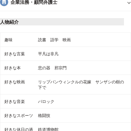
企業法務・顧問弁護士
＜アクセス＞
人物紹介
大宮東口より徒歩5分
（JR京浜東北線・高崎線・宇都宮線・埼京線・東北、上越、
趣味や好きなこと、個人サイトのURL
趣味
読書 語学 映画
長野新幹線、東武野田線）
好きな言葉
平凡は非凡
＜ホームページ＞
好きな本
悲の器 邪宗門
http://www.musashinomori-law.jp/index.html
http://www.kotsujikolaw.jp/
好きな映画
リップバンウィンクルの花嫁 サンザシの樹の
下で
好きな音楽
バロック
好きなスポーツ
格闘技
好きな休日の過
鉄道博物館