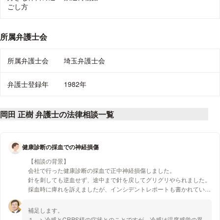
ごし方
所属弁護士会
所属弁護士会
埼玉弁護士会
弁護士登録年
1982年
岡田 正樹 弁護士の法律相談一覧
健康診断の採血での神経損傷
【相談の背景】
会社で行った健康診断の採血で正中神経損傷しました。
針を刺しても逆血せず、途中まで針を戻してグリグリやられました。
採血時に痺れを訴えましたが、インシデントレポートも書かれていま
せんでした。
補足します。
約3年治療＆休業を続けてましたが、先日労災が症状固定になり、痛
１ > 冷感とCRPS様の症状とのことですが、冷感は温度感覚の異