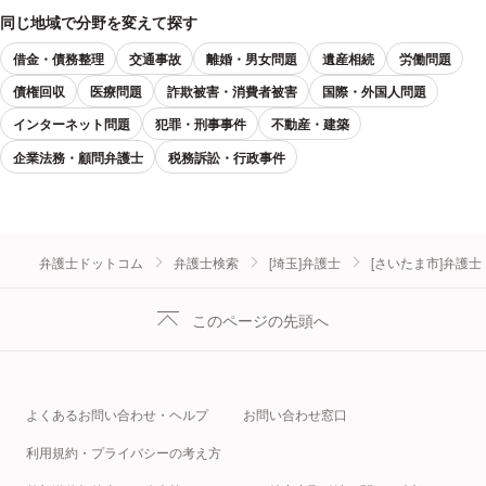
同じ地域で分野を変えて探す
借金・債務整理
交通事故
離婚・男女問題
遺産相続
労働問題
債権回収
医療問題
詐欺被害・消費者被害
国際・外国人問題
インターネット問題
犯罪・刑事事件
不動産・建築
企業法務・顧問弁護士
税務訴訟・行政事件
弁護士ドットコム
弁護士検索
[埼玉]弁護士
[さいたま市]弁護士
このページの先頭へ
よくあるお問い合わせ・ヘルプ
お問い合わせ窓口
利用規約・プライバシーの考え方