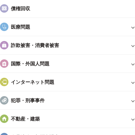
お悩みの方は、まずはお気軽にご相談ください。
債権回収
＜オンライン相談予約＞
医療問題
以下のサイトからオンライン上で法律相談の仮予約が可能で
す。
詐欺被害・消費者被害
現在，以下の時間帯（相談開始時間）で法律相談枠を設けてお
ります。
国際・外国人問題
火曜日 13時～15時
木曜日 10時～11時
金曜日 17時～18時
インターネット問題
第2・第4土曜日 10時～14時
https://reserva.be/musashinomori
犯罪・刑事事件
※ご予約にあたって、担当弁護士の希望がある場合は、その
旨、お伝えください。
不動産・建築
※株式会社コントロールテクノロジー社が運営する予約システ
ム「RESERVA」を利用しています。