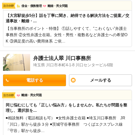
借金・債務整理
離婚・男女問題
【大宮駅徒歩5分】話を丁寧に聞き、納得できる解決方法をご提案／交
通事故・離婚・...
【当事務所のポイント・特徴】 ①話しやすくて、“こわくない”弁護士
事務所 ②女性弁護士在籍。女性・男性・複数名など弁護士への希望O
K ③満足度の高い費用体系 ご依...
弁護士法人翠 川口事務所
埼玉県 川口市本町4-1-8 川口センタービル6階
電話する
メールする
離婚・男女問題
同じ悩むにしても「正しい悩み方」をしませんか。私たちが問題を整
理し、選択肢を...
◾️相談無料（電話相談も可） ◾️女性弁護士在籍 ◾️埼玉川口事務所 JR
「川口」駅から徒歩３分 ◾️茨城守谷事務所 つくばエクスプレス線
「守谷」駅から徒歩...