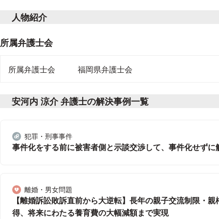
人物紹介
所属弁護士会
所属弁護士会
福岡県弁護士会
安河内 涼介 弁護士の解決事例一覧
犯罪・刑事事件
分野
事件化をする前に被害者側と示談交渉して、事件化せずに
離婚・男女問題
分野
【離婚訴訟敗訴直前から大逆転】長年の親子交流制限・親
得、将来にわたる養育費の大幅減額まで実現