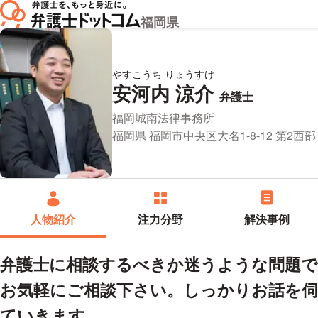
福岡県
やすこうち りょうすけ
安河内 涼介
プロフ
弁護士
所属事務所：
福岡城南法律事務所
所在地：
福岡県 福岡市中央区大名1-8-12 第2西
人物紹介
注力分野
解決事例
弁護士に相談するべきか迷うような問題
お気軽にご相談下さい。しっかりお話を伺
ていきます。