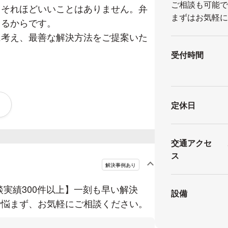
ご相談も可能
てそれほどいいことはありません。弁
まずはお気軽
きるからです。
に考え、最善な解決方法をご提案いた
受付時間
定休日
交通アクセ
ただければ、法的に解決できる部分と
ス
とで、お悩みを解決するお手伝いをさ
解決事例あり
実績300件以上】一刻も早い解決
設備
で悩まず、お気軽にご相談ください。