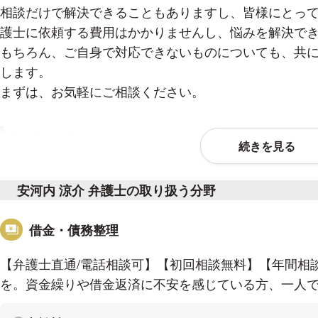
相談だけで解決できることもありますし、皆様にとっ
護士に依頼する費用はかかりませんし、悩みを解決で
もちろん、ご自身で対応できないものについても、共
します。
まずは、お気軽にご相談ください。
メッセージ
続きを見る
不安を抱えたままにしていませんか。
安河内 涼介 弁護士の取り扱う分野
一人で悩みを抱え込んでいても問題は解決しません。
弁護士に相談するか迷うような問題でも、相談してい
借金・債務整理
できない部分、解決方法等を一緒に整理し模索するこ
せていただきます。
【弁護士直通/電話相談可】【初回相談無料】【年間相談
一人で悩まずに、一緒に問題を解決しませんか。
を。資金繰りや借金返済に不安を感じている方、一人