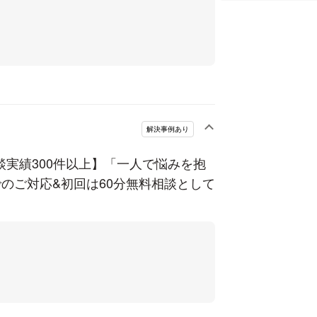
が２名しかいない長崎県対馬市という
へいらしたのに、解決することなく不
広いご相談に対応し、経験を積んでま
解決事例あり
うに、気持ちの寄り添い、気負わずに
談実績300件以上】「一人で悩みを抱
話ができる弁護士として、皆様のお役
のご対応&初回は60分無料相談として