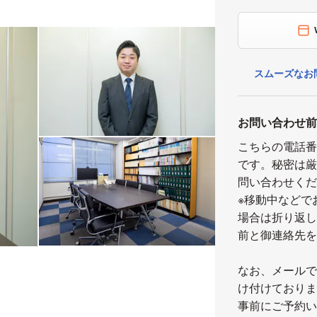
スムーズなお
お問い合わせ
こちらの電話
です。秘密は
問い合わせく
※移動中などで
場合は折り返
前と御連絡先
なお、メール
け付けており
事前にご予約