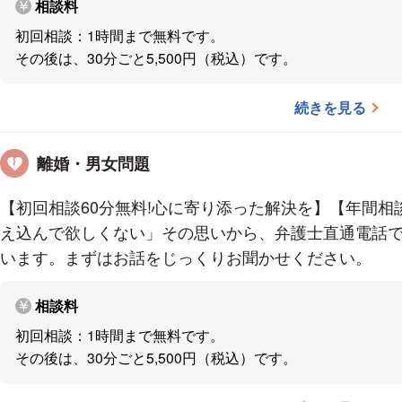
相談料
私自身について
初回相談：1時間まで無料です。
その後は、30分ごと5,500円（税込）です。
私は、離島の弁護士となった経験があります。弁護士
離島でした。
続きを見る
その中で、島民の方々が、せっかく私を頼ってご相談
安を抱えたまま帰ることないようにしたいと思い、幅
離婚・男女問題
いりました。また、島民の方々が気軽に相談できるよ
話せるような姿勢を心掛けてきました。
【初回相談60分無料!心に寄り添った解決を】【年間相
そこで得た経験を基軸として、気負わずにしっかりと
え込んで欲しくない」その思いから、弁護士直通電話で
に立ちたいと思っています。
います。まずはお話をじっくりお聞かせください。
アクセス
相談料
初回相談：1時間まで無料です。
福岡市地下鉄 赤坂駅 徒歩５分
その後は、30分ごと5,500円（税込）です。