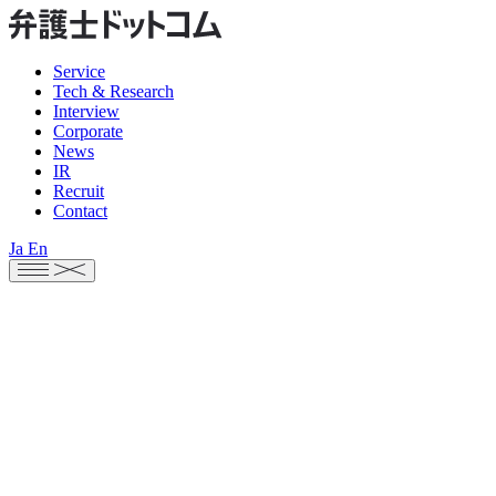
Service
Tech & Research
Interview
Corporate
News
IR
Recruit
Contact
Ja
En