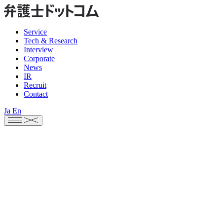
Service
Tech & Research
Interview
Corporate
News
IR
Recruit
Contact
Ja
En