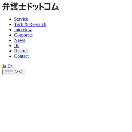
Service
Tech & Research
Interview
Corporate
News
IR
Recruit
Contact
Ja
En