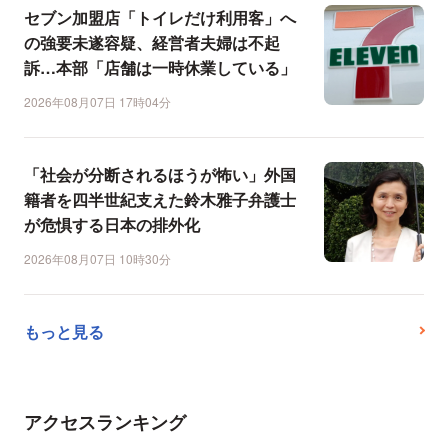
セブン加盟店「トイレだけ利用客」へ
の強要未遂容疑、経営者夫婦は不起
訴…本部「店舗は一時休業している」
2026年08月07日 17時04分
「社会が分断されるほうが怖い」外国
籍者を四半世紀支えた鈴木雅子弁護士
が危惧する日本の排外化
2026年08月07日 10時30分
もっと見る
アクセスランキング