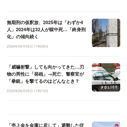
無期刑の仮釈放、2025年は「わずか4
人」2024年は32人が獄中死…「終身刑
化」の傾向続く
2026年08月06日 11時39分
「威嚇射撃」しても向かってきた…刃
物の男性に「発砲」→死亡、警察官が
「拳銃」を撃てるのはどんなとき？
2026年08月06日 11時13分
「売上金を金庫に戻して」避難した従