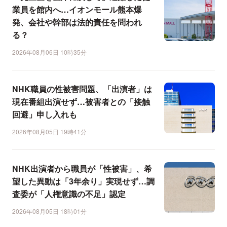
業員を館内へ…イオンモール熊本爆
発、会社や幹部は法的責任を問われ
る？
2026年08月06日 10時35分
NHK職員の性被害問題、「出演者」は
現在番組出演せず…被害者との「接触
回避」申し入れも
2026年08月05日 19時41分
NHK出演者から職員が「性被害」、希
望した異動は「3年余り」実現せず…調
査委が「人権意識の不足」認定
2026年08月05日 18時01分